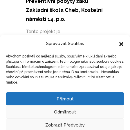
Preventivní pobyty žáků
Základní škola Cheb, Kostelní
náměstí 14, p.o.
Tento projekt je
financován
Evropskou unií
.
Spravovat Souhlas
Projekt má za cíl posílit sociální
Abychom poskytli co nejlepší služby, používáme k ukládání a/nebo
stabilitu žáků základní školy
přístupu k informacím o zařízení, technologie jako jsou soubory cookies.
Souhlas s těmito technologiemi nám umožní zpracovávat údaje, jako je
prostřednictvím systematické
chování při procházení nebo jedinečná ID na tomto webu. Nesouhlas
nebo odvolání souhlasu může nepříznivě ovlivnit určité vlastnosti a
podpory třídního kolektivu, rozvoje
funkce.
komunikace, spolupráce a
začleňování se zaměřením na
Příjmout
prevenci před šikanou, konflikty či
Odmítnout
rizikovým chováním ohrožených
žáků. Cílovou skupinou jsou žáci ze
Zobrazit Předvolby